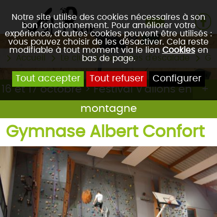
Notre site utilise des cookies nécessaires à son
bon fonctionnement. Pour améliorer votre
expérience, d’autres cookies peuvent être utilisés :
vous pouvez choisir de les désactiver. Cela reste
modifiable à tout moment via le lien
Cookies
en
Accueil
Le club
Les salles d'escalade
Gy
bas de page.
Tout accepter
Tout refuser
Configurer
16 et 17 octobre > Festival V'allons en
montagne
Gymnase Albert Confort