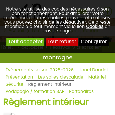
Notre site utilise des cookies nécessaires à son
bon fonctionnement. Pour améliorer votre
expérience, d’autres cookies peuvent être utilisés :
vous pouvez choisir de les désactiver. Cela reste
modifiable à tout moment via le lien
Cookies
en
Accueil
Le club
Règlement intérieur
bas de page.
Tout accepter
Tout refuser
Configurer
16 et 17 octobre > Festival V'allons en
montagne
Événements saison 2025-2026
Lionel Daudet
Présentation
Les salles d'escalade
Matériel
Sécurité
Règlement intérieur
Pédagogie / formation SAE
Partenaires
Règlement intérieur