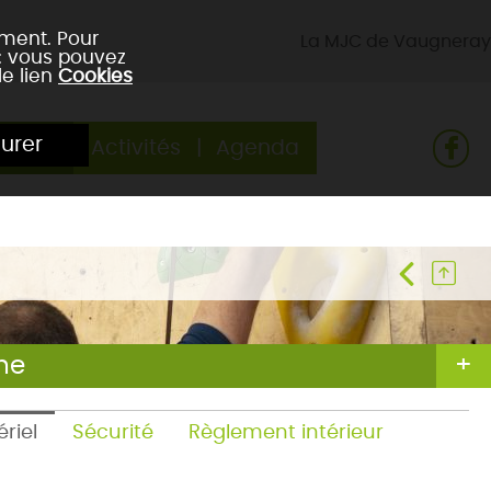
ement. Pour
La MJC de Vaugneray
 : vous pouvez
le lien
Cookies
urer
e club
Activités
Agenda
gne
riel
Sécurité
Règlement intérieur