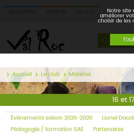
Notre site
ÉBULISPHÈRE
GRIFFON
VAL'ROC
améliorer vot
choisir de les
Tou
Créneaux 
Accueil
Le club
Matériel
16 et 
Événements saison 2025-2026
Lionel Daud
Pédagogie / formation SAE
Partenaires