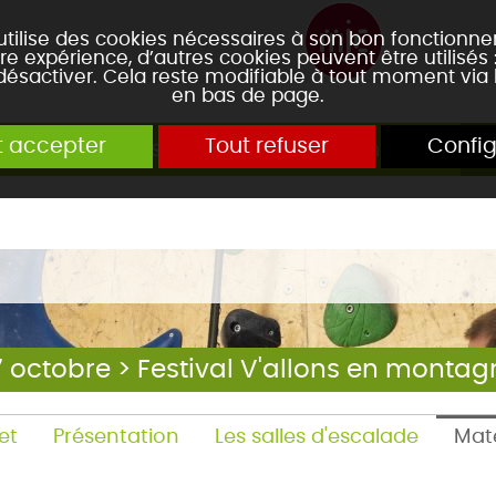
 utilise des cookies nécessaires à son bon fonctionn
re expérience, d’autres cookies peuvent être utilisés
 désactiver. Cela reste modifiable à tout moment via 
en bas de page.
t accepter
Tout refuser
Config
escalade
Festival V'allons en montagne
L
17 octobre > Festival V'allons en monta
et
Présentation
Les salles d'escalade
Maté