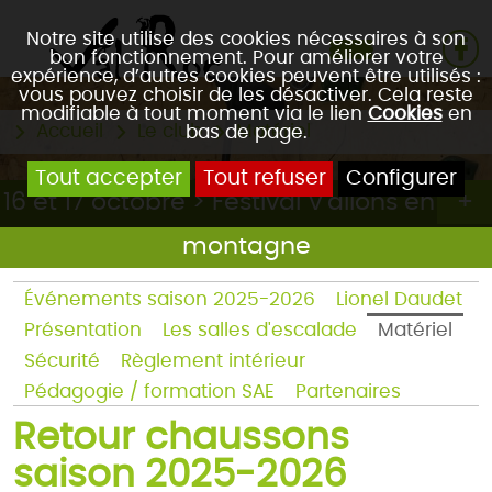
Notre site utilise des cookies nécessaires à son
bon fonctionnement. Pour améliorer votre
expérience, d’autres cookies peuvent être utilisés :
vous pouvez choisir de les désactiver. Cela reste
modifiable à tout moment via le lien
Cookies
en
Accueil
Le club
Matériel
bas de page.
Tout accepter
Tout refuser
Configurer
16 et 17 octobre > Festival V'allons en
montagne
Événements saison 2025-2026
Lionel Daudet
Présentation
Les salles d'escalade
Matériel
Sécurité
Règlement intérieur
Pédagogie / formation SAE
Partenaires
Retour chaussons
saison 2025-2026